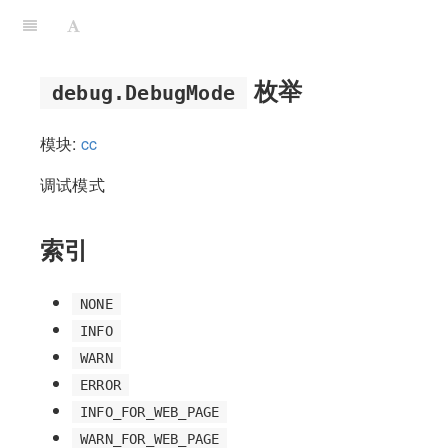
枚举
debug.DebugMode
模块:
cc
调试模式
索引
NONE
INFO
WARN
ERROR
INFO_FOR_WEB_PAGE
WARN_FOR_WEB_PAGE