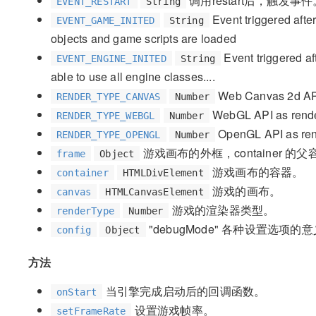
调用restart后，触发事件
EVENT_RESTART
String
Event triggered after
EVENT_GAME_INITED
String
objects and game scripts are loaded
Event triggered aft
EVENT_ENGINE_INITED
String
able to use all engine classes....
Web Canvas 2d API
RENDER_TYPE_CANVAS
Number
WebGL API as rend
RENDER_TYPE_WEBGL
Number
OpenGL API as ren
RENDER_TYPE_OPENGL
Number
游戏画布的外框，container 的父
frame
Object
游戏画布的容器。
container
HTMLDivElement
游戏的画布。
canvas
HTMLCanvasElement
游戏的渲染器类型。
renderType
Number
"debugMode" 各种设置选项的
config
Object
方法
当引擎完成启动后的回调函数。
onStart
设置游戏帧率。
setFrameRate