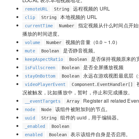
LOCAL 表示本地视频地址。
远程视频的 URL
remoteURL
String
本地视频的 URL
clip
String
指定视频从什么时间点开始
currentTime
Number
播放的时间进度。
视频的音量（0.0 ~ 1.0）
volume
Number
是否静音视频。
mute
Boolean
是否保持视频原来的
keepAspectRatio
Boolean
是否全屏播放视频
isFullscreen
Boolean
永远在游戏视图最底层（这
stayOnBottom
Boolean
videoPlayerEvent
Component.EventHandler[]
况被触发，比如播放中，暂时，停止和完成播放。
Register all related Event
__eventTargets
Array
该组件被附加到的节点。
node
Node
组件的 uuid，用于编辑器。
uuid
String
_enabled
Boolean
表示该组件自身是否启用。
enabled
Boolean