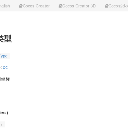
nglish
Cocos Creator
Cocos Creator 3D
Cocos2d-
类型
Type
:
cc
和坐标
ies）
er