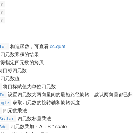
er
er
er
构造函数，可查看
cc.quat
tor
四元数乘积的结果
得指定四元数的拷贝
制目标四元数
四元数值
将目标赋值为单位四元数
设置四元数为两向量间的最短路径旋转，默认两向量都已归
To
获取四元数的旋转轴和旋转弧度
ngle
四元数乘法
四元数标量乘法
Scalar
四元数乘加：A + B * scale
Add