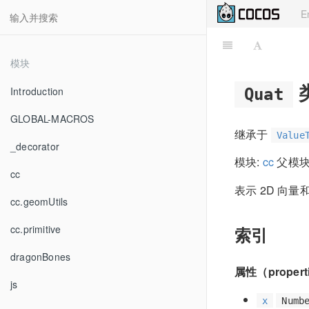
E
模块
Introduction
Quat
GLOBAL-MACROS
继承于
Value
_decorator
模块:
cc
父模块
cc
表示 2D 向量
cc.geomUtils
cc.primitive
索引
dragonBones
属性（propert
js
x
Numb