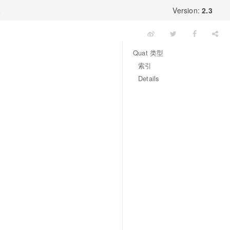
x
Version:
2.3
Quat 类型
索引
Details