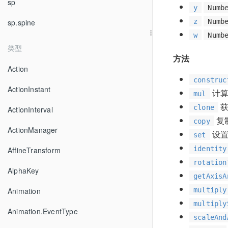
sp
y
Numb
z
Numb
sp.spine
w
Numb
类型
方法
Action
construc
ActionInstant
计算
mul
获
clone
ActionInterval
复
copy
ActionManager
设置
set
identity
AffineTransform
rotation
AlphaKey
getAxisA
multiply
Animation
multiply
Animation.EventType
scaleAnd