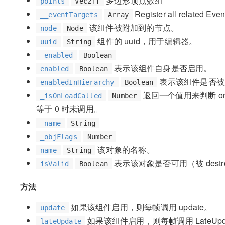
多边形顶点数组
points
Vec2[]
Register all related Event
__eventTargets
Array
该组件被附加到的节点。
node
Node
组件的 uuid，用于编辑器。
uuid
String
_enabled
Boolean
表示该组件自身是否启用。
enabled
Boolean
表示该组件是否被
enabledInHierarchy
Boolean
返回一个值用来判断 on
_isOnLoadCalled
Number
等于 0 时未调用。
_name
String
_objFlags
Number
该对象的名称。
name
String
表示该对象是否可用（被 dest
isValid
Boolean
方法
如果该组件启用，则每帧调用 update。
update
如果该组件启用，则每帧调用 LateUpd
lateUpdate