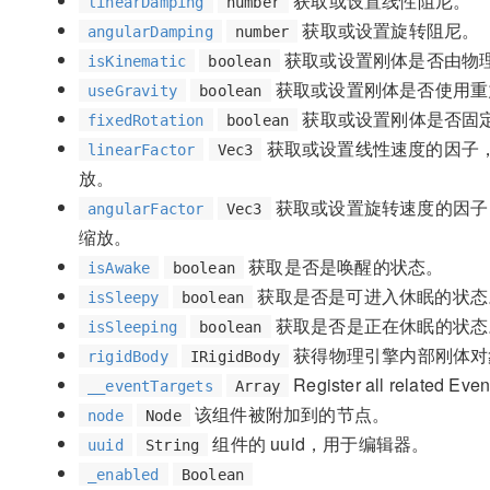
获取或设置线性阻尼。
linearDamping
number
获取或设置旋转阻尼。
angularDamping
number
获取或设置刚体是否由物
isKinematic
boolean
获取或设置刚体是否使用重
useGravity
boolean
获取或设置刚体是否固
fixedRotation
boolean
获取或设置线性速度的因子
linearFactor
Vec3
放。
获取或设置旋转速度的因子
angularFactor
Vec3
缩放。
获取是否是唤醒的状态。
isAwake
boolean
获取是否是可进入休眠的状态
isSleepy
boolean
获取是否是正在休眠的状态
isSleeping
boolean
获得物理引擎内部刚体对
rigidBody
IRigidBody
Register all related Event
__eventTargets
Array
该组件被附加到的节点。
node
Node
组件的 uuid，用于编辑器。
uuid
String
_enabled
Boolean