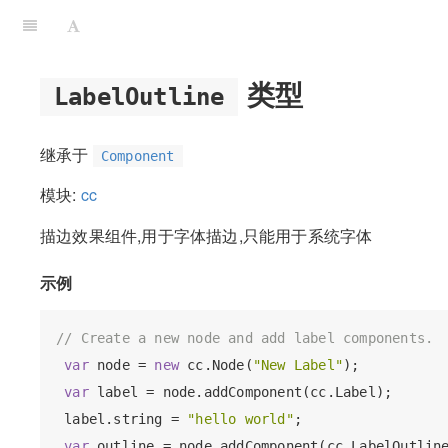
类型
LabelOutline
继承于
Component
模块:
cc
描边效果组件,用于字体描边,只能用于系统字体
示例
// Create a new node and add label components.
var
 node = 
new
 cc.Node(
"New Label"
);

var
 label = node.addComponent(cc.Label);

 label.string = 
"hello world"
;

var
 outline = node.addComponent(cc.LabelOutline