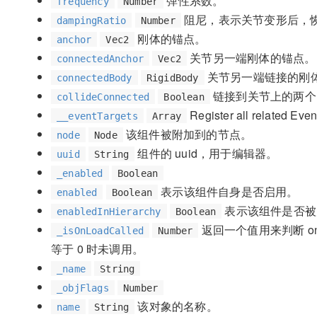
弹性系数。
frequency
Number
阻尼，表示关节变形后，
dampingRatio
Number
刚体的锚点。
anchor
Vec2
关节另一端刚体的锚点。
connectedAnchor
Vec2
关节另一端链接的刚
connectedBody
RigidBody
链接到关节上的两个
collideConnected
Boolean
Register all related Event
__eventTargets
Array
该组件被附加到的节点。
node
Node
组件的 uuid，用于编辑器。
uuid
String
_enabled
Boolean
表示该组件自身是否启用。
enabled
Boolean
表示该组件是否被
enabledInHierarchy
Boolean
返回一个值用来判断 on
_isOnLoadCalled
Number
等于 0 时未调用。
_name
String
_objFlags
Number
该对象的名称。
name
String