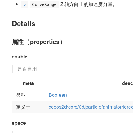
Z 轴方向上的加速度分量。
z
CurveRange
Details
属性（properties）
enable
是否启用
meta
desc
类型
Boolean
定义于
cocos2d/core/3d/particle/animator/force
space