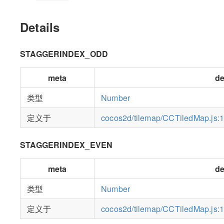
Details
STAGGERINDEX_ODD
meta
de
类型
Number
定义于
cocos2d/tilemap/CCTiledMap.js:
STAGGERINDEX_EVEN
meta
de
类型
Number
定义于
cocos2d/tilemap/CCTiledMap.js: