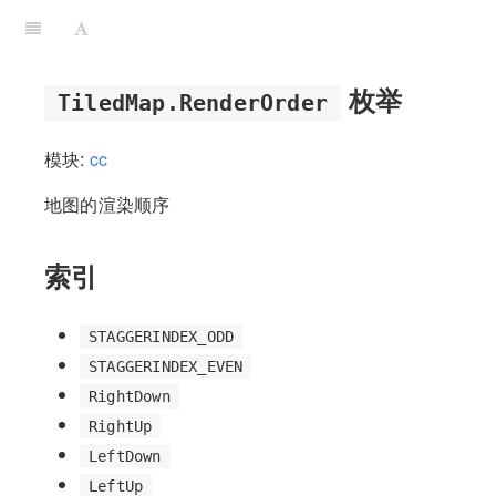
枚举
TiledMap.RenderOrder
模块:
cc
地图的渲染顺序
索引
STAGGERINDEX_ODD
STAGGERINDEX_EVEN
RightDown
RightUp
LeftDown
LeftUp