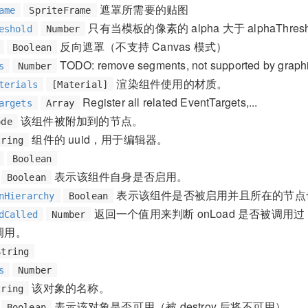
遮罩所需要的贴图
ame
SpriteFrame
只有当模板的像素的 alpha 大于 alphaThr
eshold
Number
反向遮罩（不支持 Canvas 模式）
Boolean
TODO: remove segments, not supported by graph
s
Number
渲染组件使用的材质。
terials
[Material]
Register all related EventTargets,...
argets
Array
该组件被附加到的节点。
ode
组件的 uuid，用于编辑器。
tring
Boolean
表示该组件自身是否启用。
Boolean
表示该组件是否被启用并且所在的节点
nHierarchy
Boolean
返回一个值用来判断 onLoad 是否被调用过
dCalled
Number
未调用。
String
s
Number
该对象的名称。
tring
表示该对象是否可用（被 destroy 后将不可用）。
Boolean