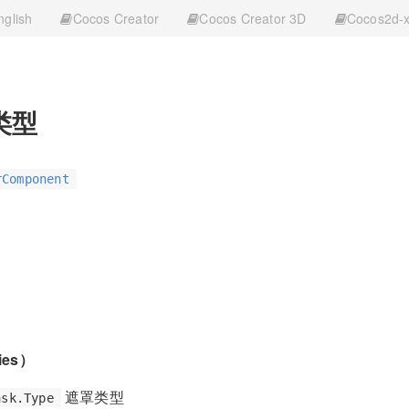
nglish
Cocos Creator
Cocos Creator 3D
Cocos2d-
类型
rComponent
ies）
遮罩类型
ask.Type