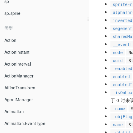
sp
spriteFr
alphaThr
sp.spine
inverted
类型
segement
sharedMa
Action
__eventT
ActionInstant
node
N
uuid
S
ActionInterval
_enabled
ActionManager
enabled
enabledI
AffineTransform
_isOnLoa
AgentManager
于 0 时
_name
Animation
_objFlag
Animation.EventType
name
S
isValid