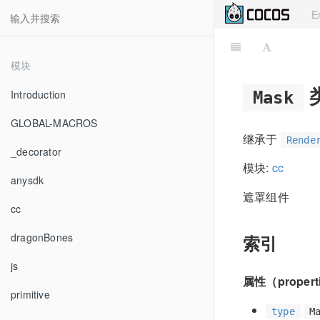
E
模块
Introduction
Mask
GLOBAL-MACROS
继承于
Rende
_decorator
模块:
cc
anysdk
遮罩组件
cc
dragonBones
索引
js
属性（propert
primitive
type
M