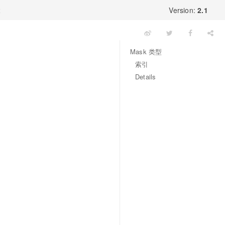
x
Version:
2.1
Mask 类型
索引
Details