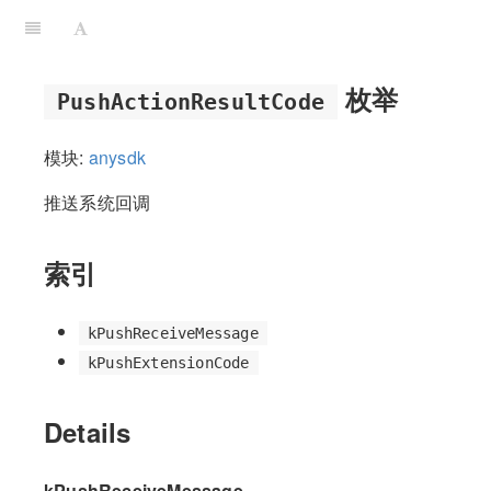
枚举
PushActionResultCode
模块:
anysdk
推送系统回调
索引
kPushReceiveMessage
kPushExtensionCode
Details
kPushReceiveMessage