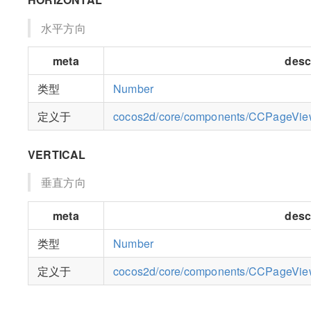
水平方向
meta
desc
类型
Number
定义于
cocos2d/core/components/CCPageViewI
VERTICAL
垂直方向
meta
desc
类型
Number
定义于
cocos2d/core/components/CCPageViewI