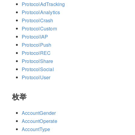
ProtocolAdTracking
ProtocolAnalytics
ProtocolCrash
ProtocolCustom
ProtocolIAP
ProtocolPush
ProtocolREC
ProtocolShare
ProtocolSocial
ProtocolUser
枚举
AccountGender
AccountOperate
AccountType