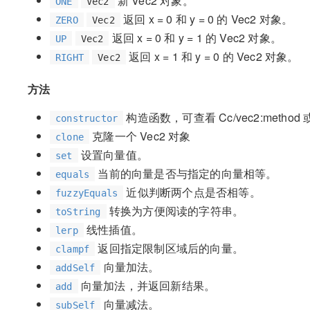
新 Vec2 对象。
ONE
Vec2
返回 x = 0 和 y = 0 的 Vec2 对象。
ZERO
Vec2
返回 x = 0 和 y = 1 的 Vec2 对象。
UP
Vec2
返回 x = 1 和 y = 0 的 Vec2 对象。
RIGHT
Vec2
方法
构造函数，可查看 Cc/vec2:method
constructor
克隆一个 Vec2 对象
clone
设置向量值。
set
当前的向量是否与指定的向量相等。
equals
近似判断两个点是否相等。
fuzzyEquals
转换为方便阅读的字符串。
toString
线性插值。
lerp
返回指定限制区域后的向量。
clampf
向量加法。
addSelf
向量加法，并返回新结果。
add
向量减法。
subSelf