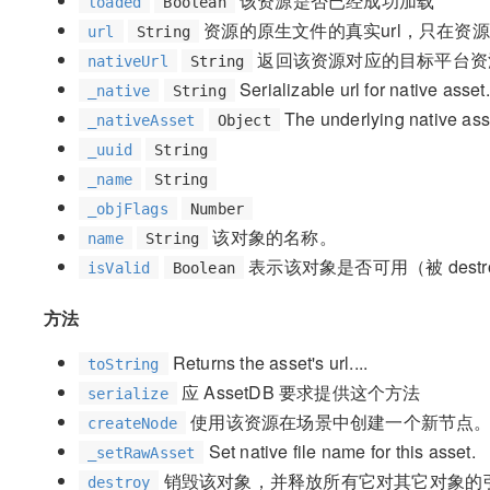
该资源是否已经成功加载
loaded
Boolean
资源的原生文件的真实url，只在资
url
String
返回该资源对应的目标平台资
nativeUrl
String
Serializable url for native asset.
_native
String
The underlying native asset 
_nativeAsset
Object
_uuid
String
_name
String
_objFlags
Number
该对象的名称。
name
String
表示该对象是否可用（被 dest
isValid
Boolean
方法
Returns the asset's url....
toString
应 AssetDB 要求提供这个方法
serialize
使用该资源在场景中创建一个新节点
createNode
Set native file name for this asset.
_setRawAsset
销毁该对象，并释放所有它对其它对象的
destroy