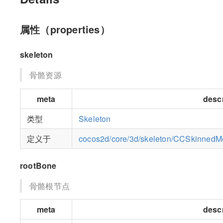
属性（properties）
skeleton
骨骼资源
meta
descr
类型
Skeleton
定义于
cocos2d/core/3d/skeleton/CCSkinnedM
rootBone
骨骼根节点
meta
descr