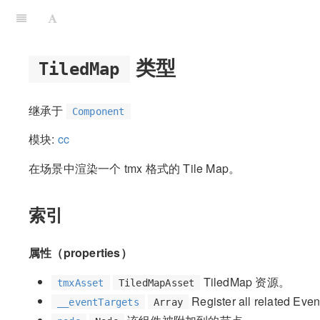
类型
TiledMap
继承于
Component
模块:
cc
在场景中渲染一个 tmx 格式的 Tile Map。
索引
属性（properties）
TiledMap 资源。
tmxAsset
TiledMapAsset
Register all related Event
__eventTargets
Array