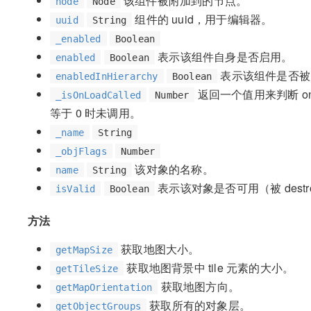
该组件被附加到的节点。
node
Node
组件的 uuid，用于编辑器。
uuid
String
_enabled
Boolean
表示该组件自身是否启用。
enabled
Boolean
表示该组件是否被
enabledInHierarchy
Boolean
返回一个值用来判断 on
_isOnLoadCalled
Number
等于 0 时未调用。
_name
String
_objFlags
Number
该对象的名称。
name
String
表示该对象是否可用（被 dest
isValid
Boolean
方法
获取地图大小。
getMapSize
获取地图背景中 tile 元素的大小。
getTileSize
获取地图方向。
getMapOrientation
获取所有的对象层。
getObjectGroups