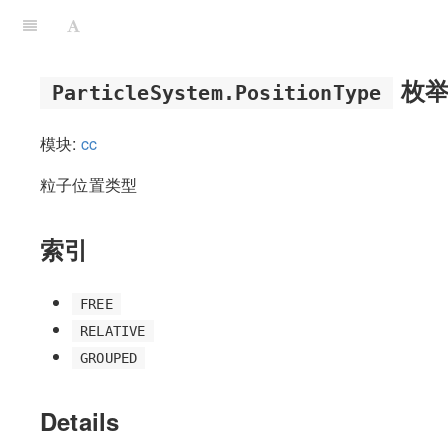
枚
ParticleSystem.PositionType
模块:
cc
粒子位置类型
索引
FREE
RELATIVE
GROUPED
Details