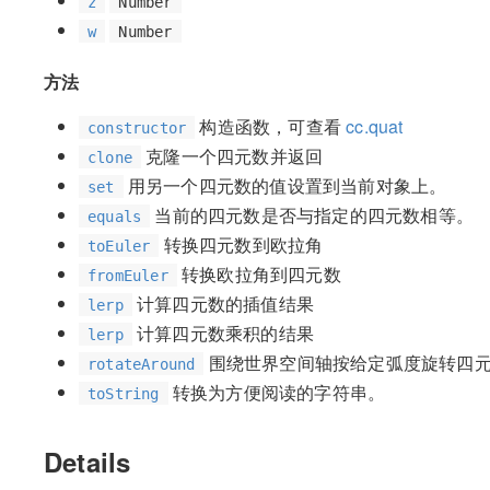
z
Number
w
Number
方法
构造函数，可查看
cc.quat
constructor
克隆一个四元数并返回
clone
用另一个四元数的值设置到当前对象上。
set
当前的四元数是否与指定的四元数相等。
equals
转换四元数到欧拉角
toEuler
转换欧拉角到四元数
fromEuler
计算四元数的插值结果
lerp
计算四元数乘积的结果
lerp
围绕世界空间轴按给定弧度旋转四
rotateAround
转换为方便阅读的字符串。
toString
Details