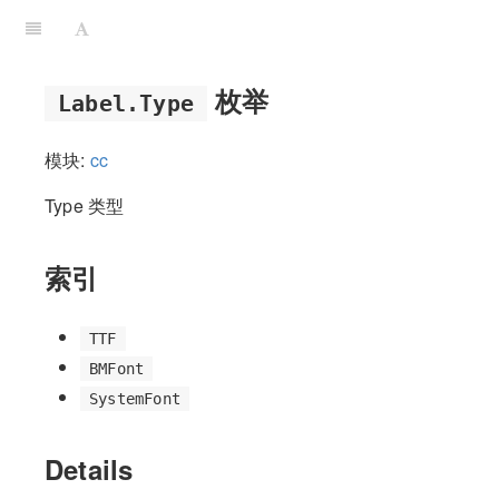
枚举
Label.Type
模块:
cc
Type 类型
索引
TTF
BMFont
SystemFont
Details