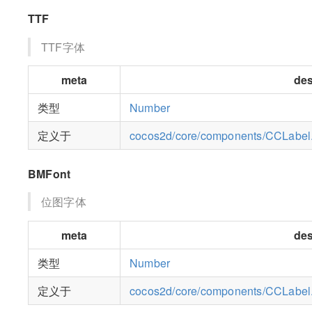
TTF
TTF字体
meta
des
类型
Number
定义于
cocos2d/core/components/CCLabel.
BMFont
位图字体
meta
des
类型
Number
定义于
cocos2d/core/components/CCLabel.