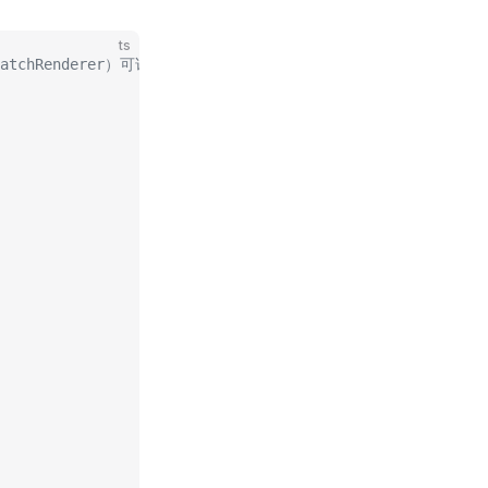
ts
hBatchRenderer）可访问 3D 物体的材质