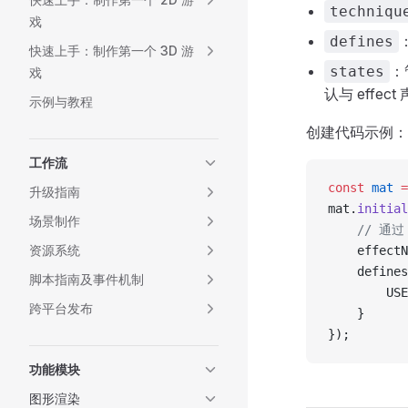
techniqu
戏
defines
快速上手：制作第一个 3D 游
：
states
戏
认与 effec
示例与教程
创建代码示例：
工作流
const
 mat
 =
升级指南
mat.
initial
场景制作
    // 通
资源系统
    effectN
    defines
脚本指南及事件机制
        USE
跨平台发布
    }
});
功能模块
图形渲染