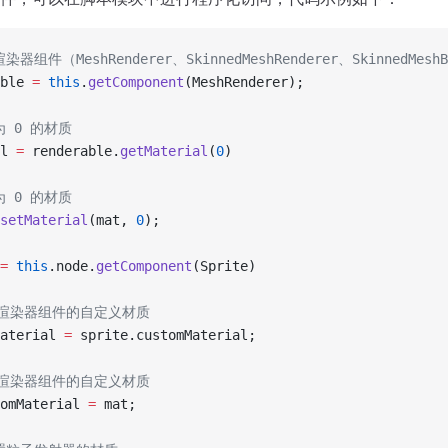
器组件（MeshRenderer、SkinnedMeshRenderer、SkinnedMes
ble 
=
 this
.
getComponent
(MeshRenderer);
为 0 的材质
l 
=
 renderable.
getMaterial
(
0
)
为 0 的材质
setMaterial
(mat, 
0
);
=
 this
.node.
getComponent
(Sprite)
D 渲染器组件的自定义材质
aterial 
=
 sprite.customMaterial;
D 渲染器组件的自定义材质
omMaterial 
=
 mat;