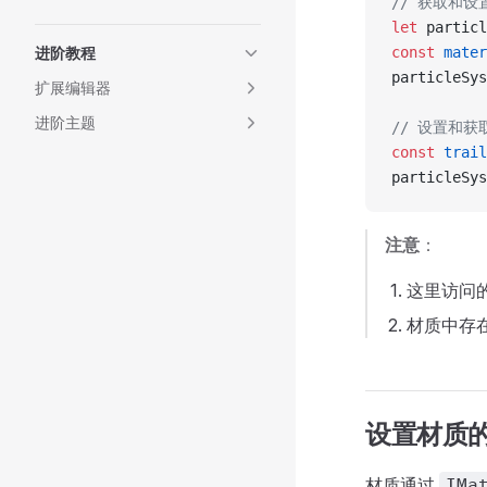
// 获取和
let
 particl
进阶教程
const
 mater
particleSys
扩展编辑器
进阶主题
// 设置和
const
 trail
particleSys
注意
：
这里访问
材质中存
设置材质
材质通过
IMa