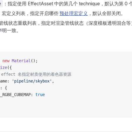
：指定使用 EffectAsset 中的第几个 technique，默认为第 0 
e
：宏定义列表，指定开启哪些
预处理宏定义
，默认全部关闭。
管线状态重载列表，指定对渲染管线状态（深度模板透明混合等
t 声明一致。
 new
 Material
();
ize
({
过 effect 名指定材质使用的着色器资源
ame: 
'pipeline/skybox'
,
: {
_RGBE_CUBEMAP: 
true