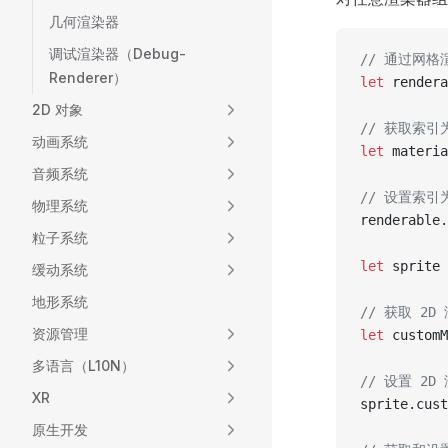
几何渲染器
调试渲染器（Debug-
// 通过网格渲染
Renderer）
let
 rendera
2D 对象
// 获取索引
动画系统
let
 materia
音频系统
// 设置索引
物理系统
renderable.
粒子系统
let
 sprite 
缓动系统
地形系统
// 获取 2
资源管理
let
 customM
多语言（L10N）
// 设置 2
XR
sprite.cust
原生开发