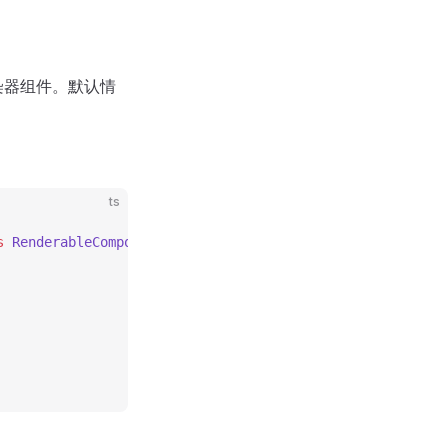
染器组件。默认情
ts
s
 RenderableComponent