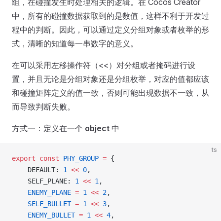
组，在碰撞发生时处理相关的逻辑。在 Cocos Creator
中，所有的碰撞数据获取到的是数值，这样不利于开发过
程中的判断。因此，可以通过定义分组对象或者枚举的形
式，清晰的知道每一串数字的意义。
在可以采用左移操作符（<<）对分组或者掩码进行设
置，并且无论是分组对象还是分组枚举，对应的值都应该
和碰撞矩阵定义的值一致，否则可能出现数据不一致，从
而导致判断失败。
方式一：定义在一个
object
中
ts
export
 const
 PHY_GROUP
 =
 {
    DEFAULT: 
1
 <<
 0
,
    SELF_PLANE: 
1
 <<
 1
,
    ENEMY_PLANE
 =
 1
 <<
 2
,
    SELF_BULLET
 =
 1
 <<
 3
,
    ENEMY_BULLET
 =
 1
 <<
 4
,