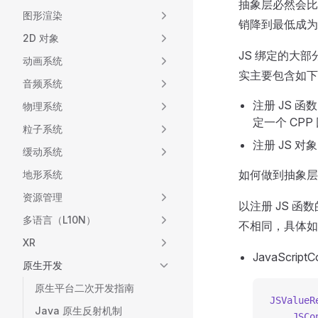
抽象层必然会比直
图形渲染
销降到最低成为
2D 对象
JS 绑定的大部
动画系统
实主要包含如下
音频系统
注册 JS 
物理系统
定一个 CPP
粒子系统
注册 JS 
缓动系统
如何做到抽象层
地形系统
资源管理
以注册 JS 函数的
多语言（L10N）
不相同，具体如
XR
JavaScriptC
原生开发
原生平台二次开发指南
JSValueR
Java 原生反射机制
    JSCo