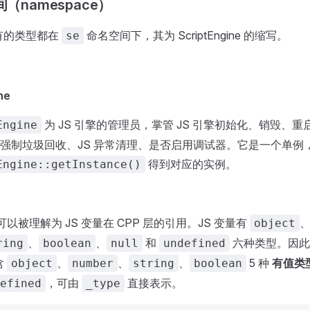
间（namespace）
所有的类型都在
命名空间下，其为 ScriptEngine 的缩写。
se
ne
为 JS 引擎的管理员，掌管 JS 引擎初始化、销毁、重启、
Engine
强制垃圾回收、JS 异常清理、是否启用调试器。它是一个单例
得到对应的实例。
Engine::getInstance()
可以被理解为 JS 变量在 CPP 层的引用。JS 变量有
object
、
、
和
六种类型。因
ring
boolean
null
undefined
含
、
、
、
5 种
有值类
object
number
string
boolean
，可由
直接表示。
efined
_type