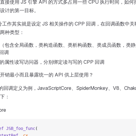
接使用 JS 引擎 API 的方式多占用一些 CPU 执行时间，如
设计的第一目标。
分工作其实就是设定 JS 相关操作的 CPP 回调，在回调函数中关联
两种类型：
函数（包含全局函数，类构造函数、类析构函数、类成员函数，类
 回调
对象的属性读写访问器，分别绑定读与写的 CPP 回调
开销最小而且暴露统一的 API 供上层使用？
回调定义为例，JavaScriptCore、SpiderMonkey、V8、Chak
下：
ore
ef
 JSB_foo_func
(
ntextRef
 _cx
,