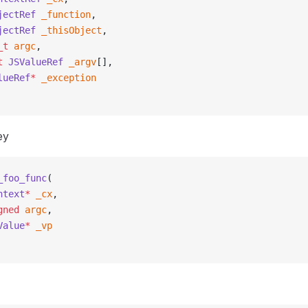
jectRef
 _function
,
jectRef
 _thisObject
,
_t
 argc
,
t
 JSValueRef
 _argv
[],
lueRef
*
 _exception
ey
_foo_func
(
ntext
*
 _cx
,
gned
 argc
,
Value
*
 _vp