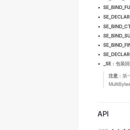
SE_BIND_F
SE_DECLAR
SE_BIND_C
SE_BIND_S
SE_BIND_F
SE_DECLAR
_SE
：包装回
注意
：第一
MultiBy
API