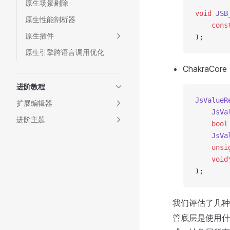
原生场景剔除
void
 JSB
原生性能剖析器
    cons
原生插件
);
原生引擎跨语言调用优化
ChakraCore
进阶教程
JsValueR
扩展编辑器
    JsVa
进阶主题
    bool
    JsVa
    unsi
    void
);
我们评估了几
管底层是使用什