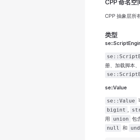
CPP 命名空
CPP 抽象层
类型
se::ScriptEngi
se::Script
册、加载脚本、
se::Script
se::Value
se::Value
,
bigint
st
用
包
union
和
null
und