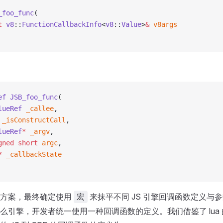
_foo_func
(
t
 v8
::
FunctionCallbackInfo
<
v8
::
Value
>
&
 v8args
ef
 JSB_foo_func
(
lueRef
 _callee
,
 _isConstructCall
,
lueRef
*
 _argv
,
gned
 short
 argc
,
*
 _callbackState
种方案，最终确定使用
来抹平不同 JS 引擎回调函数定义与
宏
么引擎，开发者统一使用一种回调函数的定义。我们借鉴了 lua