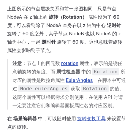
上图所示的节点层级关系和前一张图相同，只是节点
NodeA 在 z 轴上的
旋转（Rotation）
属性设为了
60
度，可以看到除了 NodeA 本身在以 z 轴为中心
逆时针
旋转了 60 度之外，其子节点 NodeB 也以 NodeA 的 z
轴为中心，一起
逆时针
旋转了 60 度。这也意味着旋转
属性会影响到子节点。
注意
：节点上的四元数
rotation
属性，表示的是绕任
意轴旋转的角度。而
属性检查器
中的
所
Rotation
对应的属性是欧拉角属性
EulerAngles
，在脚本中可通
过
获取
的值。
Node.eulerAngles
Rotation
这两个属性可以根据需求分别使用，在使用 API 时请
一定要注意它们和编辑器面板属性名的对应区别。
在
场景编辑器
中，可以随时使用
旋转变换工具
来设置节
点的旋转。