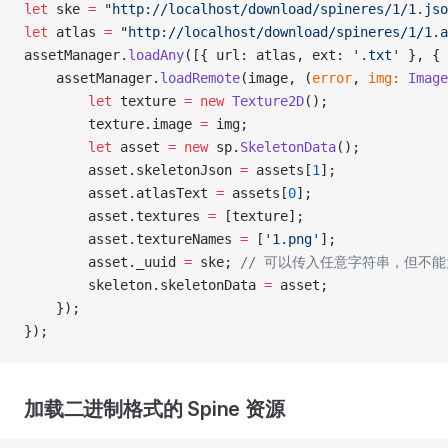
let
 ske 
=
 "http://localhost/download/spineres/1/1.jso
let
 atlas 
=
 "http://localhost/download/spineres/1/1.a
assetManager.
loadAny
([{ url: atlas, ext: 
'.txt'
 }, { 
    assetManager.
loadRemote
(image, (
error
, 
img
:
 Image
        let
 texture 
=
 new
 Texture2D
();
        texture.image 
=
 img;
        let
 asset 
=
 new
 sp.
SkeletonData
();
        asset.skeletonJson 
=
 assets[
1
];
        asset.atlasText 
=
 assets[
0
];
        asset.textures 
=
 [texture];
        asset.textureNames 
=
 [
'1.png'
];
        asset._uuid 
=
 ske; 
// 可以传入任意字符串，但不能
        skeleton.skeletonData 
=
 asset;
    });
});
加载二进制格式的 Spine 资源