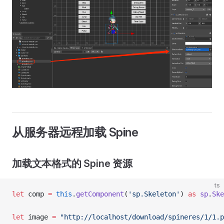
从服务器远程加载 Spine
加载文本格式的 Spine 资源
ts
let
 comp 
=
 this
.
getComponent
(
'sp.Skeleton'
) 
as
 sp
.
Ske
let
 image 
=
 "http://localhost/download/spineres/1/1.p