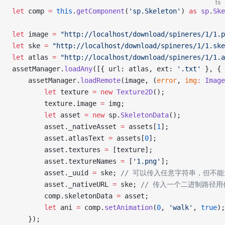
ts
let
 comp 
=
 this
.
getComponent
(
'sp.Skeleton'
) 
as
 sp
.
Ske
let
 image 
=
 "http://localhost/download/spineres/1/1.p
let
 ske 
=
 "http://localhost/download/spineres/1/1.ske
let
 atlas 
=
 "http://localhost/download/spineres/1/1.a
assetManager.
loadAny
([{ url: atlas, ext: 
'.txt'
 }, { 
    assetManager.
loadRemote
(image, (
error
, 
img
:
 Image
        let
 texture 
=
 new
 Texture2D
();
        texture.image 
=
 img;
        let
 asset 
=
 new
 sp.
SkeletonData
();
        asset._nativeAsset 
=
 assets[
1
];
        asset.atlasText 
=
 assets[
0
];
        asset.textures 
=
 [texture];
        asset.textureNames 
=
 [
'1.png'
];
        asset._uuid 
=
 ske; 
// 可以传入任意字符串，但不能
        asset._nativeURL 
=
 ske; 
// 传入一个二进制路径用作 i
        comp.skeletonData 
=
 asset;
        let
 ani 
=
 comp.
setAnimation
(
0
, 
'walk'
, 
true
);
    });