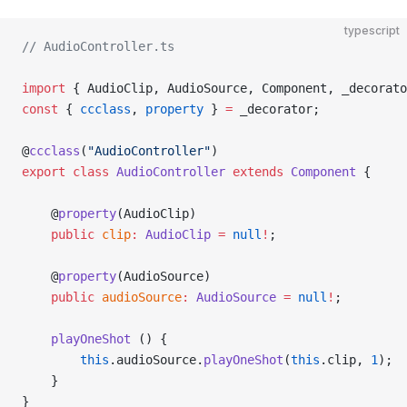
typescript
// AudioController.ts
import
 { AudioClip, AudioSource, Component, _decorato
const
 { 
ccclass
, 
property
 } 
=
 _decorator;
@
ccclass
(
"AudioController"
)
export
 class
 AudioController
 extends
 Component
 {     
    @
property
(AudioClip)
    public
 clip
:
 AudioClip
 =
 null
!
;   
    @
property
(AudioSource)
    public
 audioSource
:
 AudioSource
 =
 null
!
;
    playOneShot
 () {
        this
.audioSource.
playOneShot
(
this
.clip, 
1
);
    }
}