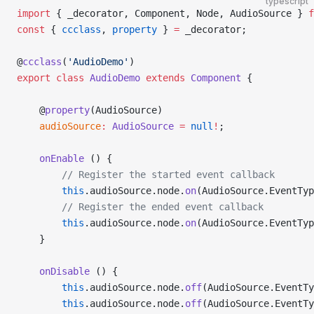
typescript
import
 { _decorator, Component, Node, AudioSource } 
f
const
 { 
ccclass
, 
property
 } 
=
 _decorator;
@
ccclass
(
'AudioDemo'
)
export
 class
 AudioDemo
 extends
 Component
 {
    @
property
(AudioSource)
    audioSource
:
 AudioSource
 =
 null
!
;
    onEnable
 () {
        // Register the started event callback
        this
.audioSource.node.
on
(AudioSource.EventTyp
        // Register the ended event callback
        this
.audioSource.node.
on
(AudioSource.EventTyp
    }
    onDisable
 () {
        this
.audioSource.node.
off
(AudioSource.EventTy
        this
.audioSource.node.
off
(AudioSource.EventTy