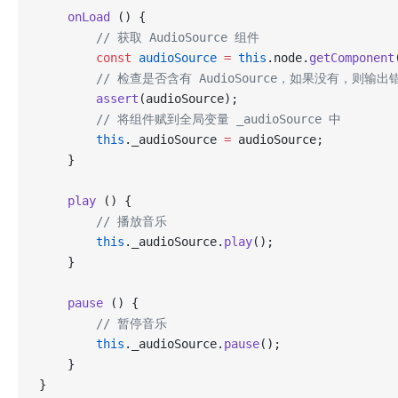
    onLoad
 () {
        // 获取 AudioSource 组件
        const
 audioSource
 =
 this
.node.
getComponent
        // 检查是否含有 AudioSource，如果没有，则输
        assert
(audioSource);
        // 将组件赋到全局变量 _audioSource 中
        this
._audioSource 
=
 audioSource;
    }
    play
 () {
        // 播放音乐
        this
._audioSource.
play
();
    }
    pause
 () {
        // 暂停音乐
        this
._audioSource.
pause
();
    }
}