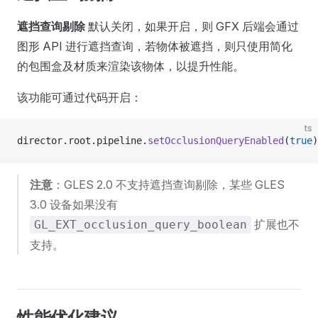
遮挡查询剔除
默认关闭，如果开启，则 GFX 后端会通过
图形 API 进行遮挡查询，若物体被遮挡，则只使用简化
的包围盒及材质来渲染该物体，以提升性能。
该功能可通过代码开启：
ts
director.root.pipeline.
setOcclusionQueryEnabled
(
true
)
注意
：GLES 2.0 不支持遮挡查询剔除，某些 GLES
3.0 设备如果没有
扩展也不
GL_EXT_occlusion_query_boolean
支持。
性能优化建议