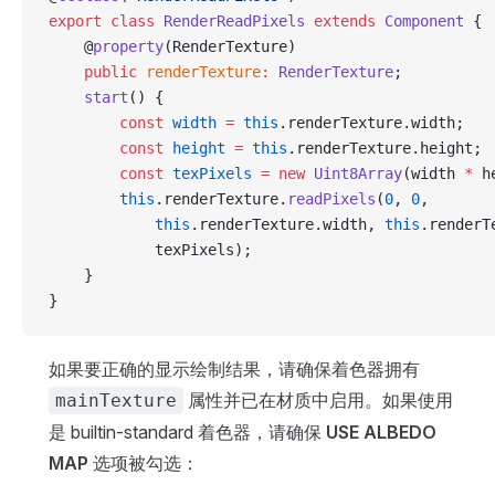
export
 class
 RenderReadPixels
 extends
 Component
 {
    @
property
(RenderTexture)
    public
 renderTexture
:
 RenderTexture
;
    start
() {
        const
 width
 =
 this
.renderTexture.width;
        const
 height
 =
 this
.renderTexture.height;
        const
 texPixels
 =
 new
 Uint8Array
(width 
*
 h
        this
.renderTexture.
readPixels
(
0
, 
0
,
            this
.renderTexture.width, 
this
.renderT
            texPixels);
    }
}
如果要正确的显示绘制结果，请确保着色器拥有
属性并已在材质中启用。如果使用
mainTexture
是 builtin-standard 着色器，请确保
USE ALBEDO
MAP
选项被勾选：