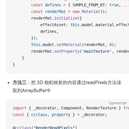
        const
 defines
 =
 { SAMPLE_FROM_RT: 
true
, 
..
        const
 renderMat
 =
 new
 Material
();
        renderMat.
initialize
({
            effectAsset: 
this
.model.material.effec
            defines,
        });
        this
.model.
setMaterial
(renderMat, 
0
);
        renderMat.
setProperty
(
'mainTexture'
, rende
    }
}
方法三
：把 3D 相机映射的内容通过readPixels方法读
取到ArrayBuffer中
typescript
import
 { _decorator, Component, RenderTexture } 
fr
const
 { 
ccclass
, 
property
 } 
=
 _decorator;
@
ccclass
(
"RenderReadPixels"
)