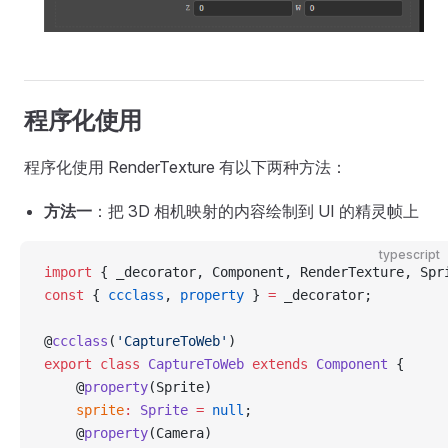
程序化使用
程序化使用 RenderTexture 有以下两种方法：
方法一
：把 3D 相机映射的内容绘制到 UI 的精灵帧上
typescript
import
 { _decorator, Component, RenderTexture, Spr
const
 { 
ccclass
, 
property
 } 
=
 _decorator;
@
ccclass
(
'CaptureToWeb'
)
export
 class
 CaptureToWeb
 extends
 Component
 {
    @
property
(Sprite)
    sprite
:
 Sprite
 =
 null
;
    @
property
(Camera)