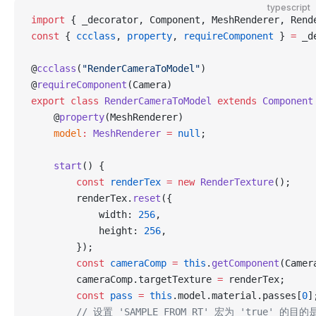
typescript
import
 { _decorator, Component, MeshRenderer, Rend
const
 { 
ccclass
, 
property
, 
requireComponent
 } 
=
 _d
@
ccclass
(
"RenderCameraToModel"
)
@
requireComponent
(Camera)
export
 class
 RenderCameraToModel
 extends
 Component
    @
property
(MeshRenderer)
    model
:
 MeshRenderer
 =
 null
;
    start
() {            
        const
 renderTex
 =
 new
 RenderTexture
();
        renderTex.
reset
({
            width: 
256
,
            height: 
256
,
        });
        const
 cameraComp
 =
 this
.
getComponent
(Camer
        cameraComp.targetTexture 
=
 renderTex;
        const
 pass
 =
 this
.model.material.passes[
0
]
        // 设置 'SAMPLE_FROM_RT' 宏为 'true' 