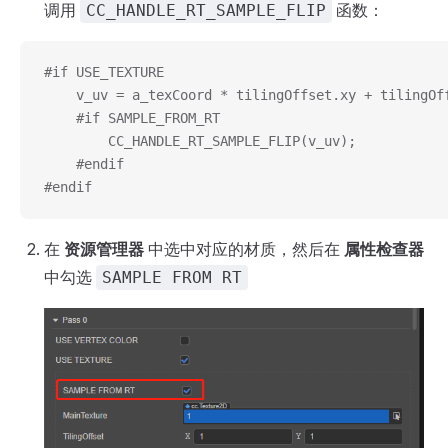
调用
函数：
CC_HANDLE_RT_SAMPLE_FLIP
#if USE_TEXTURE
    v_uv = a_texCoord * tilingOffset.xy + tilingOf
    #if SAMPLE_FROM_RT
        CC_HANDLE_RT_SAMPLE_FLIP(v_uv);
    #endif
#endif
在
资源管理器
中选中对应的材质，然后在
属性检查器
中勾选
SAMPLE FROM RT