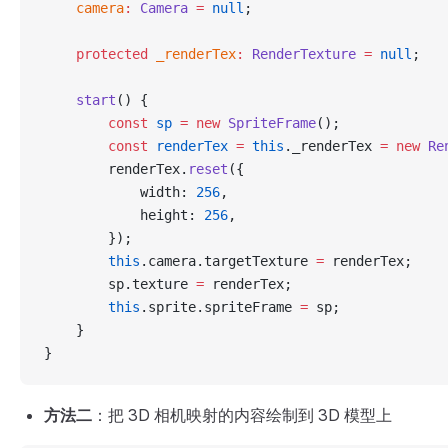
    camera
:
 Camera
 =
 null
;
    protected
 _renderTex
:
 RenderTexture
 =
 null
;
    start
() {
        const
 sp
 =
 new
 SpriteFrame
();
        const
 renderTex
 =
 this
._renderTex 
=
 new
 Re
        renderTex.
reset
({
            width: 
256
,
            height: 
256
,
        });
        this
.camera.targetTexture 
=
 renderTex;
        sp.texture 
=
 renderTex;
        this
.sprite.spriteFrame 
=
 sp;
    }
}
方法二
：把 3D 相机映射的内容绘制到 3D 模型上