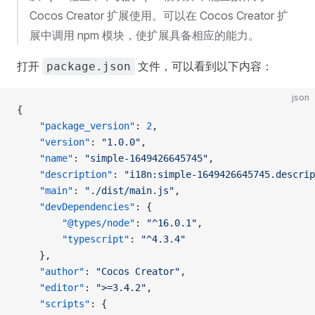
Cocos Creator 扩展使用。可以在 Cocos Creator 扩
展中调用 npm 模块，使扩展具备相应的能力。
打开
文件，可以看到以下内容：
package.json
json
{
    "package_version"
: 
2
,
    "version"
: 
"1.0.0"
,
    "name"
: 
"simple-1649426645745"
,
    "description"
: 
"i18n:simple-1649426645745.descrip
    "main"
: 
"./dist/main.js"
,
    "devDependencies"
: {
        "@types/node"
: 
"^16.0.1"
,
        "typescript"
: 
"^4.3.4"
    },
    "author"
: 
"Cocos Creator"
,
    "editor"
: 
">=3.4.2"
,
    "scripts"
: {