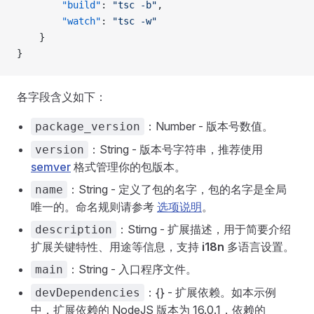
        "build"
: 
"tsc -b"
,
        "watch"
: 
"tsc -w"
    }
}
各字段含义如下：
：Number - 版本号数值。
package_version
：String - 版本号字符串，推荐使用
version
semver
格式管理你的包版本。
：String - 定义了包的名字，包的名字是全局
name
唯一的。命名规则请参考
选项说明
。
：Stirng - 扩展描述，用于简要介绍
description
扩展关键特性、用途等信息，支持
i18n
多语言设置。
：String - 入口程序文件。
main
：{} - 扩展依赖。如本示例
devDependencies
中，扩展依赖的 NodeJS 版本为 16.0.1，依赖的