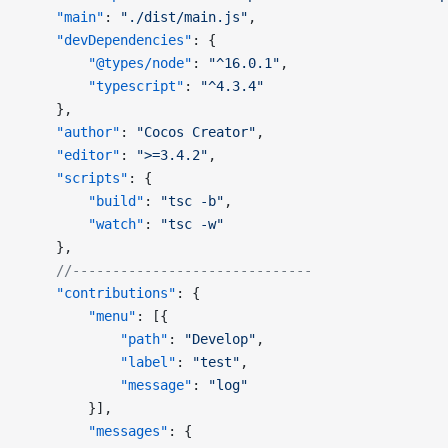
    "main"
: 
"./dist/main.js"
,
    "devDependencies"
: {
        "@types/node"
: 
"^16.0.1"
,
        "typescript"
: 
"^4.3.4"
    },
    "author"
: 
"Cocos Creator"
,
    "editor"
: 
">=3.4.2"
,
    "scripts"
: {
        "build"
: 
"tsc -b"
,
        "watch"
: 
"tsc -w"
    },
    //------------------------------
    "contributions"
: {
        "menu"
: [{
            "path"
: 
"Develop"
,
            "label"
: 
"test"
,
            "message"
: 
"log"
        }],
        "messages"
: {