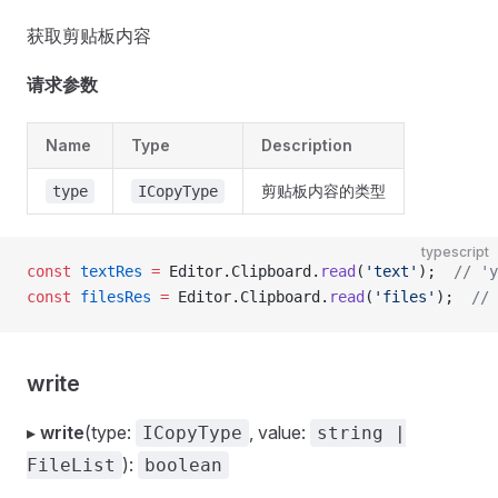
获取剪贴板内容
请求参数
Name
Type
Description
剪贴板内容的类型
type
ICopyType
typescript
const
 textRes
 =
 Editor.Clipboard.
read
(
'text'
);  
// 'y
const
 filesRes
 =
 Editor.Clipboard.
read
(
'files'
);  
// 
write
▸
write
(type:
, value:
ICopyType
string |
):
FileList
boolean