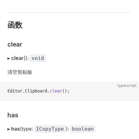
函数
clear
▸
clear
():
void
清空剪贴板
typescript
Editor.Clipboard.
clear
();
has
▸
has
(type:
):
ICopyType
boolean