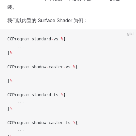
装。
我们以内置的 Surface Shader 为例：
glsl
CCProgram standard
-
vs 
%
{
    ...
}
%
CCProgram shadow
-
caster
-
vs 
%
{
    ...
}
%
CCProgram standard
-
fs 
%
{
    ...
}
%
CCProgram shadow
-
caster
-
fs 
%
{
    ...