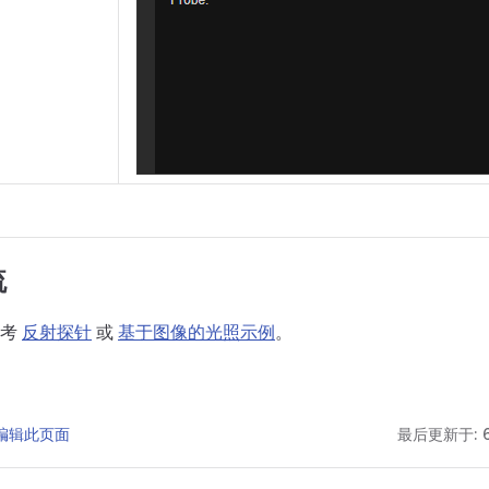
流
参考
反射探针
或
基于图像的光照示例
。
 上编辑此页面
最后更新于: