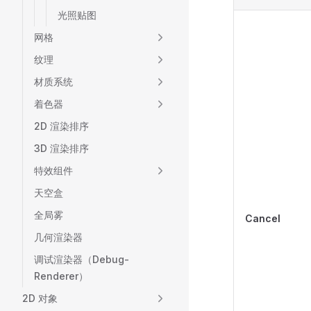
光照贴图
网格
纹理
材质系统
着色器
2D 渲染排序
3D 渲染排序
特效组件
天空盒
全局雾
Cancel
几何渲染器
调试渲染器（Debug-
Renderer）
2D 对象