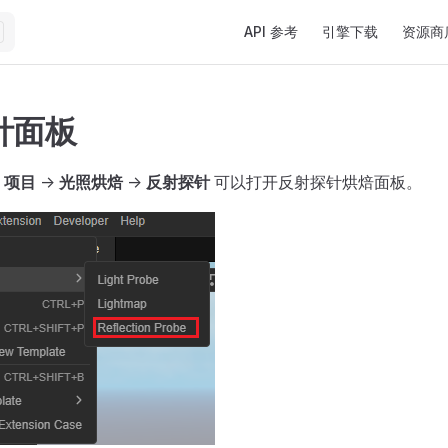
Main Navigation
API 参考
引擎下载
资源商
针面板
的
项目
->
光照烘焙
->
反射探针
可以打开反射探针烘焙面板。