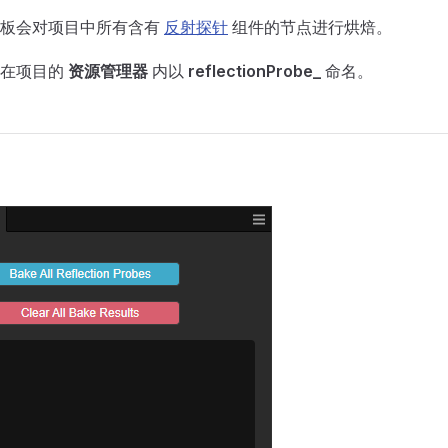
面板会对项目中所有含有
反射探针
组件的节点进行烘焙。
放在项目的
资源管理器
内以
reflectionProbe_
命名。