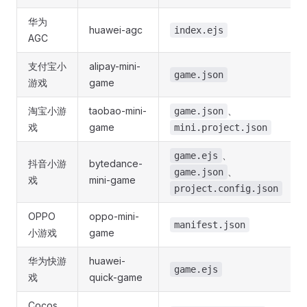
华为
huawei-agc
index.ejs
AGC
支付宝小
alipay-mini-
game.json
游戏
game
淘宝小游
taobao-mini-
、
game.json
戏
game
mini.project.json
、
game.ejs
抖音小游
bytedance-
、
game.json
戏
mini-game
project.config.json
OPPO
oppo-mini-
manifest.json
小游戏
game
华为快游
huawei-
game.ejs
戏
quick-game
Cocos