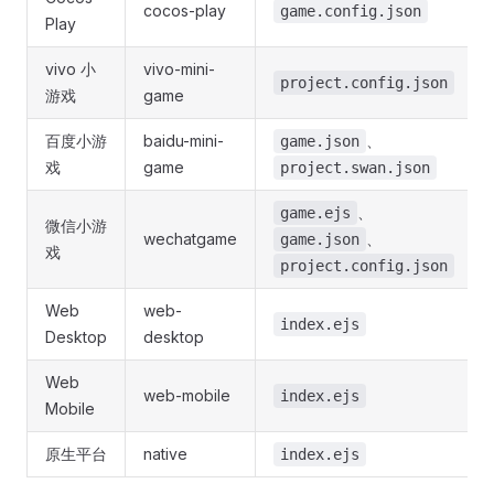
cocos-play
game.config.json
Play
vivo 小
vivo-mini-
project.config.json
游戏
game
百度小游
baidu-mini-
、
game.json
戏
game
project.swan.json
、
game.ejs
微信小游
wechatgame
、
game.json
戏
project.config.json
Web
web-
index.ejs
Desktop
desktop
Web
web-mobile
index.ejs
Mobile
原生平台
native
index.ejs