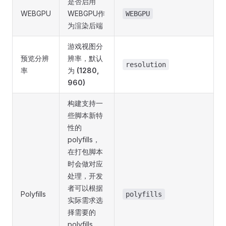
是否启用
WEBGPU
WEBGPU作
WEBGPU
为渲染后端
游戏视图分
预览分辨
辨率，默认
resolution
率
为
(1280,
960)
构建支持一
些脚本新特
性的
polyfills，
在打包脚本
时会做对应
处理，开发
者可以根据
Polyfills
polyfills
实际需求选
择需要的
polyfills。