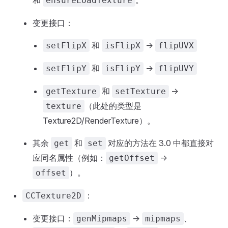
和
。
ensureLoadTexture
变更接口：
和
->
setFlipX
isFlipX
flipUVX
和
->
setFlipY
isFlipY
flipUVY
和
->
getTexture
setTexture
（此处的类型是
texture
Texture2D/RenderTexture）。
其余
和
对应的方法在 3.0 中都直接对
get
set
应同名属性（例如：
->
getOffset
）。
offset
：
CCTexture2D
变更接口：
->
、
genMipmaps
mipmaps