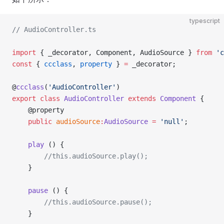
typescript
// AudioController.ts
import
 { _decorator, Component, AudioSource } 
from
 'c
const
 { 
ccclass
, 
property
 } 
=
 _decorator;
@
ccclass
(
'AudioController'
)
export
 class
 AudioController
 extends
 Component
 {
    @property
    public
 audioSource
:
AudioSource
 =
 'null'
;
    play
 () {
        //this.audioSource.play();
    }
    pause
 () {
        //this.audioSource.pause();
    }