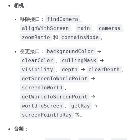
相机
：
移除接口：
、
findCamera
、
、
、
alignWithScreen
main
cameras
和
。
zoomRatio
containsNode
变更接口：
->
backgroundColor
、
->
clearColor
cullingMask
、
->
、
visibility
depth
clearDepth
->
getScreenToWorldPoint
、
screenToWorld
->
getWorldToScreenPoint
、
->
worldToScreen
getRay
等。
screenPointToRay
音频
：