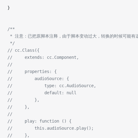
}
/**
 * 注意：已把原脚本注释，由于脚本变动过大，转换的时候可能有
 */
// cc.Class({
//     extends: cc.Component,
// 
//     properties: {
//         audioSource: {
//             type: cc.AudioSource,
//             default: null
//         },
//     },
// 
//     play: function () {
//         this.audioSource.play();
//     },