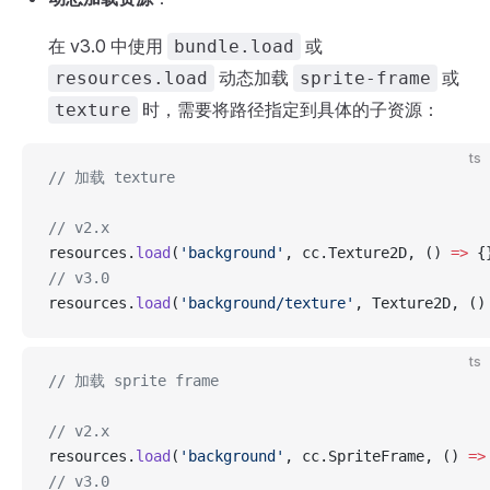
在 v3.0 中使用
或
bundle.load
动态加载
或
resources.load
sprite-frame
时，需要将路径指定到具体的子资源：
texture
ts
// 加载 texture
// v2.x
resources.
load
(
'background'
, cc.Texture2D, () 
=>
 {
// v3.0
resources.
load
(
'background/texture'
, Texture2D, ()
ts
// 加载 sprite frame
// v2.x
resources.
load
(
'background'
, cc.SpriteFrame, () 
=>
// v3.0