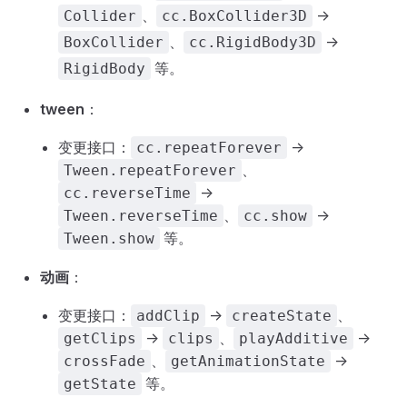
、
->
Collider
cc.BoxCollider3D
、
->
BoxCollider
cc.RigidBody3D
等。
RigidBody
tween
：
变更接口：
->
cc.repeatForever
、
Tween.repeatForever
->
cc.reverseTime
、
->
Tween.reverseTime
cc.show
等。
Tween.show
动画
：
变更接口：
->
、
addClip
createState
->
、
->
getClips
clips
playAdditive
、
->
crossFade
getAnimationState
等。
getState