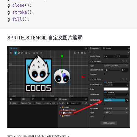
g.
close
();
g.
stroke
();
g.
fill
();
SPRITE_STENCIL 自定义图片遮罩