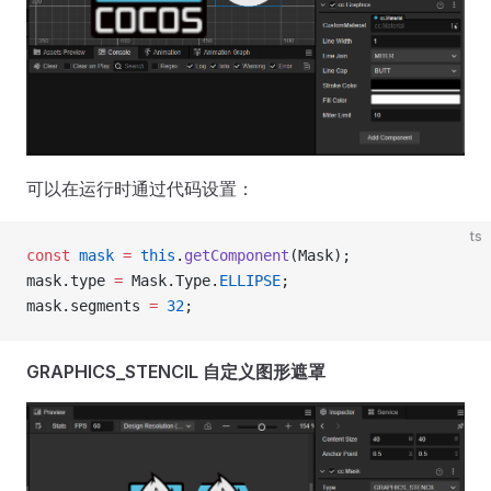
可以在运行时通过代码设置：
ts
const
 mask
 =
 this
.
getComponent
(Mask);
mask.type 
=
 Mask.Type.
ELLIPSE
;
mask.segments 
=
 32
;
GRAPHICS_STENCIL 自定义图形遮罩