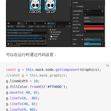
可以在运行时通过代码设置：
ts
const
 g
 =
 this
.mask.node.
getComponent
(Graphics);
//const g = this.mask.graphics;
g.lineWidth 
=
 10
;
g.fillColor.
fromHEX
(
'#ff0000'
);
g.
moveTo
(
-
40
, 
0
);
g.
lineTo
(
0
, 
-
80
);
g.
lineTo
(
40
, 
0
);
g.
lineTo
(
0
, 
80
);