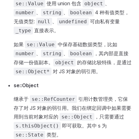
使用 union 包含
、
se::Value
object
、
、
4 种有值类型，
number
string
boolean
无值类型:
、
可由私有变量
null
undefined
直接表示。
_type
如果
中保存基础数据类型，比如
se::Value
、
、
，其内部是直接
number
string
boolean
存储一份值副本。
的存储比较特殊，是通过
object
对 JS 对象的弱引用。
se::Object*
se::Object
继承于
引用计数管理类，它保
se::RefCounter
存了对 JS 对象的弱引用。我们在绑定回调中如果需要
用到当前对象对应的
，只需要通过
se::Object
即可获取。其中 s 为
s.thisObject()
类型。
se::State