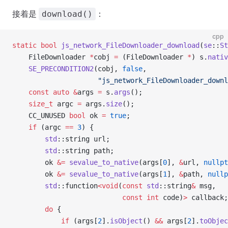
接着是
：
download()
cpp
static
 bool
 js_network_FileDownloader_download
(
se
::
St
    FileDownloader 
*
cobj 
=
 (FileDownloader 
*
) s.
nativ
    SE_PRECONDITION2
(cobj, 
false
,
                     "js_network_FileDownloader_downl
    const
 auto
 &
args 
=
 s.
args
();
    size_t
 argc 
=
 args.
size
();
    CC_UNUSED 
bool
 ok 
=
 true
;
    if
 (argc 
==
 3
) {
        std
::string url;
        std
::string path;
        ok 
&=
 sevalue_to_native
(args[
0
], 
&
url, 
nullpt
        ok 
&=
 sevalue_to_native
(args[
1
], 
&
path, 
nullp
        std
::function
<void
(
const
 std
::string
&
 msg,
                           const
 int
 code)
>
 callback;
        do
 {
            if
 (args[
2
].
isObject
() 
&&
 args[
2
].
toObjec