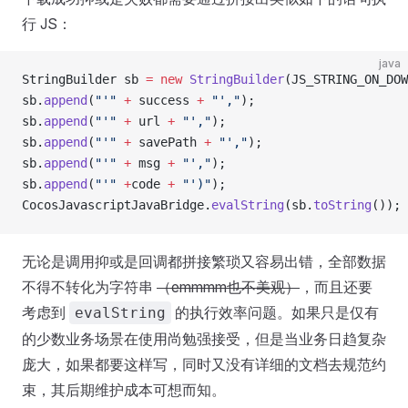
行 JS：
java
StringBuilder sb 
=
 new
 StringBuilder
(JS_STRING_ON_DOW
sb.
append
(
"'"
 +
 success 
+
 "',"
);
sb.
append
(
"'"
 +
 url 
+
 "',"
);
sb.
append
(
"'"
 +
 savePath 
+
 "',"
);
sb.
append
(
"'"
 +
 msg 
+
 "',"
);
sb.
append
(
"'"
 +
code 
+
 "')"
);
CocosJavascriptJavaBridge.
evalString
(sb.
toString
());
无论是调用抑或是回调都拼接繁琐又容易出错，全部数据
不得不转化为字符串
（emmmm也不美观）
，而且还要
考虑到
的执行效率问题。如果只是仅有
evalString
的少数业务场景在使用尚勉强接受，但是当业务日趋复杂
庞大，如果都要这样写，同时又没有详细的文档去规范约
束，其后期维护成本可想而知。