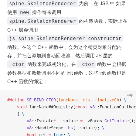
为例，在 JSB 中 如果
spine.SkeletonRenderer
使用
操作符来调用
new
的构造函数，实际上在
spine.SkeletonRenderer
C++ 层会调用
js_spine_SkeletonRenderer_constructor
函数。在这个 C++ 函数中，会为这个精灵对象分配内
存，并把它添加到自动回收池，然后调用 JS 层的
函数来完成初始化。在
函数中会根据
_ctor
_ctor
参数类型和数量调用不同的 init 函数，这些 init 函数也是
C++ 函数的绑定：
cpp
#define
 SE_BIND_CTOR
(
funcName
, 
cls
, 
finalizeCb
) 
\
    void
 funcName##Registry(
const
 v8
::FunctionCallbac
    { 
\
        v8
::Isolate
*
 _isolate 
=
 _v8args.
GetIsolate
();
        v8
::HandleScope 
_hs
(_isolate); 
\
        bool
 ret 
=
 true
; 
\