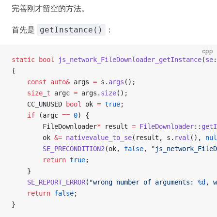
完善刚才留空的方法。
首先是
：
getInstance()
cpp
static
 bool
 js_network_FileDownloader_getInstance
(
se
:
{
    const
 auto&
 args 
=
 s.
args
();
    size_t
 argc 
=
 args.
size
();
    CC_UNUSED 
bool
 ok 
=
 true
;
    if
 (argc 
==
 0
) {
        FileDownloader
*
 result 
=
 FileDownloader
::
getI
        ok 
&=
 nativevalue_to_se
(result, s.
rval
(), 
nul
        SE_PRECONDITION2
(ok, 
false
, 
"js_network_FileD
        return
 true
;
    }
    SE_REPORT_ERROR
(
"wrong number of arguments: 
%d
, w
    return
 false
;
}