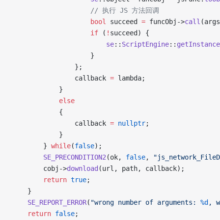
                    // 执行 JS 方法回调
                    bool
 succeed 
=
 funcObj->
call
(args
                    if
 (
!
succeed) {
                        se
::
ScriptEngine
::
getInstance
                    }
                };
                callback 
=
 lambda;
            }
            else
            {
                callback 
=
 nullptr
;
            }
        } 
while
(
false
);
        SE_PRECONDITION2
(ok, 
false
, 
"js_network_FileD
        cobj->
download
(url, path, callback);
        return
 true
;
    }
    SE_REPORT_ERROR
(
"wrong number of arguments: 
%d
, w
    return
 false
;