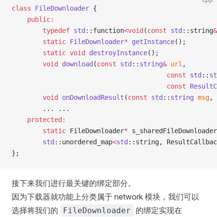
class
 FileDownloader
 {
    public:
        typedef
 std
::function
<void
(
const
 std
::string
&
        static
 FileDownloader
*
 getInstance
();
        static
 void
 destroyInstance
();
        void
 download
(
const
 std
::
string
&
 url
,
                                        const
 std
::
st
                                        const
 ResultC
        void
 onDownloadResult
(
const
 std
::
string
 msg
, 
        ... ...
    protected:
        static
 FileDownloader
*
 s_sharedFileDownloader
        std
::unordered_map
<
std
::string, ResultCallbac
};
接下来我们进行最关键的绑定部分。
因为下载器就功能上分类属于 network 模块，我们可以
选择将我们的
的绑定实现在
FileDownloader