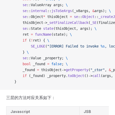
        se
::ValueArray args; 
\
        se
::
internal
::
jsToSeArgs
(_v8args, 
&
args); 
\
        se
::Object
*
 thisObject 
=
 se
::
Object
::
_createJ
        thisObject->
_setFinalizeCallback
(
_SE
(finalize
        se
::State 
state
(thisObject, args); 
\
        ret 
=
 funcName
(state); 
\
        if
 (
!
ret) { 
\
            SE_LOGE
(
"[ERROR] Failed to invoke 
%s
, loc
        } 
\
        se
::Value _property; 
\
        bool
 _found 
=
 false
; 
\
        _found 
=
 thisObject->
getProperty
(
"_ctor"
, 
&
_p
        if
 (_found) _property.
toObject
()->
call
(args, 
    }
三层的方法对应关系如下：
Javascript
JSB