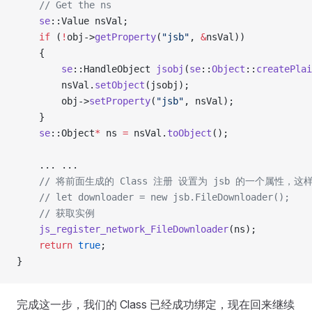
    // Get the ns
    se
::Value nsVal;
    if
 (
!
obj->
getProperty
(
"jsb"
, 
&
nsVal))
    {
        se
::HandleObject 
jsobj
(
se
::
Object
::
createPlai
        nsVal.
setObject
(jsobj);
        obj->
setProperty
(
"jsb"
, nsVal);
    }
    se
::Object
*
 ns 
=
 nsVal.
toObject
();
    ... ...
    // 将前面生成的 Class 注册 设置为 jsb 的一个属性，
    // let downloader = new jsb.FileDownloader();
    // 获取实例
    js_register_network_FileDownloader
(ns);
    return
 true
;
}
完成这一步，我们的 Class 已经成功绑定，现在回来继续