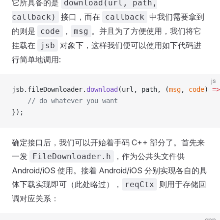
它所具备的是
download(url, path,
接口，而在
中我们需要拿到
callback)
callback
的则是
，
。并且为了方便使用，我们将它
code
msg
挂载在
对象下，这样我们便可以使用如下代码进
jsb
行简单地调用:
js
jsb.fileDownloader.
download
(url, path, (
msg
, 
code
) 
=>
    // do whatever you want
});
确定接口后，我们可以开始着手码 C++ 部分了。首先来
一发
，作为公共头文件供
FileDownloader.h
Android/iOS 使用。接着 Android/iOS 分别实现各自的具
体下载实现即可（此处略过），
则用于存储回
reqCtx
调对应关系：
cpp