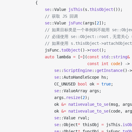
            {
                se
::Value 
jsThis
(s.
thisObject
());
                // 获取 JS 回调
                se
::Value 
jsFunc
(args[
2
]);
                // 如果目标类是一个单例则不能用 se::Objec
                // 必须使用 se::Object::root，无需
                // 如果使用 s.thisObject->attach
                jsFunc.
toObject
()->
root
(); 
                auto
 lambda 
=
 [
=
](
const
 std
::
string
&
 
                                  const
 int
 code
) -> 
                    se
::
ScriptEngine
::
getInstance
()->
                    se
::AutoHandleScope hs;
                    CC_UNUSED 
bool
 ok 
=
 true
;
                    se
::ValueArray args;
                    args.
resize
(
2
);
                    ok 
&=
 nativevalue_to_se
(msg, args
                    ok 
&=
 nativevalue_to_se
(code, arg
                    se
::Value rval;
                    se
::Object
*
 thisObj 
=
 jsThis.
isOb
                    se
::Object
*
 funcObj 
=
 jsFunc.
toOb