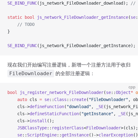
SE_BIND_FUNC
(js_network_FileDownloader_download);
 /
static
 bool
 js_network_FileDownloader_getInstance
(
se
:
    // TODO
}
SE_BIND_FUNC
(js_network_FileDownloader_getInstance);
现在我们开始编写注册逻辑，新增一个注册方法用于收归
的全部注册逻辑：
FileDownloader
cpp
bool
 js_register_network_FileDownloader
(
se
::
Object
*
 o
    auto
 cls 
=
 se
::
Class
::
create
(
"FileDownloader"
, ob
    cls->
defineFunction
(
"download"
, 
_SE
(js_network_Fi
    cls->
defineStaticFunction
(
"getInstance"
, 
_SE
(js_n
    cls->
install
();
    JSBClassType
::
registerClass
<
FileDownloader
>(cls);
    se
::
ScriptEngine
::
getInstance
()->
clearException
()