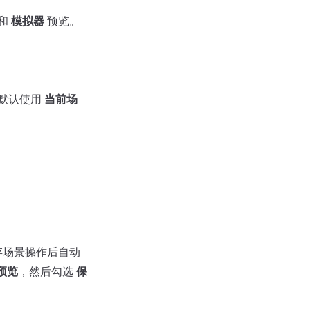
和
模拟器
预览。
默认使用
当前场
存场景操作后自动
 预览
，然后勾选
保