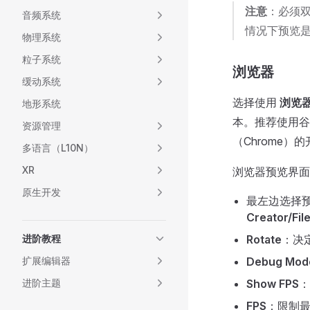
注意
：必须
音频系统
情况下预览
物理系统
粒子系统
浏览器
缓动系统
选择使用
浏览
地形系统
本。推荐使用谷
资源管理
（Chrome
多语言（L10N）
XR
浏览器预览界面
原生开发
最左边选择
Creator/F
Rotate
：决
进阶教程
Debug Mod
扩展编辑器
Show FPS
：
进阶主题
FPS
：限制