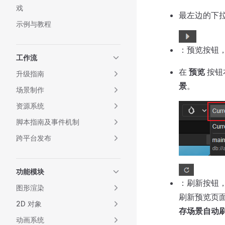
戏
最左边的下
示例与教程
：预览按钮
工作流
在
预览
按钮
升级指南
景
。
场景制作
资源系统
脚本指南及事件机制
跨平台发布
功能模块
：刷新按钮
图形渲染
刷新预览页
2D 对象
存场景自动
动画系统