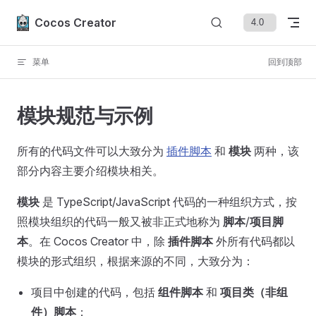
Skip to content
Cocos Creator
菜单
回到顶部
模块规范与示例
所有的代码文件可以大致分为
插件脚本
和
模块
两种，该
部分内容主要介绍模块相关。
模块
是 TypeScript/JavaScript 代码的一种组织方式，按
照模块组织的代码一般又被非正式地称为
脚本
/
项目脚
本
。在 Cocos Creator 中，除
插件脚本
外所有代码都以
模块的形式组织，根据来源的不同，大致分为：
项目中创建的代码，包括
组件脚本
和
项目类（非组
件）脚本
；