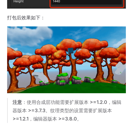
打包后效果如下：
注意
：使用合成层功能需要扩展版本
>=1.2.0
，编辑
器版本
>=3.7.3
。纹理类型的设置需要扩展版本
>=1.2.1
，编辑器版本
>=3.8.0
。