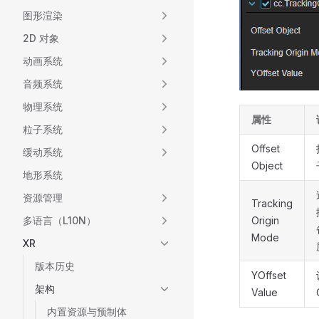
图形渲染
2D 对象
动画系统
音频系统
物理系统
属性
粒子系统
Offset
缓动系统
Object
地形系统
资源管理
Tracking
多语言（L10N）
Origin
Mode
XR
版本历史
YOffset
架构
Value
内置资源与预制体