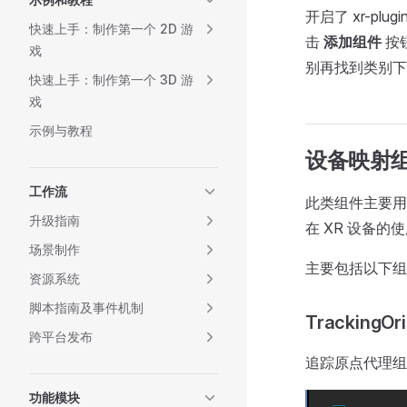
开启了 xr-p
快速上手：制作第一个 2D 游
击
添加组件
按
戏
别再找到类别下
快速上手：制作第一个 3D 游
戏
示例与教程
设备映射
工作流
此类组件主要用
升级指南
在 XR 设备
场景制作
主要包括以下组
资源系统
脚本指南及事件机制
TrackingOri
跨平台发布
追踪原点代理组
功能模块