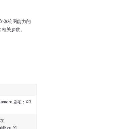
双目立体绘图能力的
输出相关参数。
Camera 选项；XR
；在
htEye 的