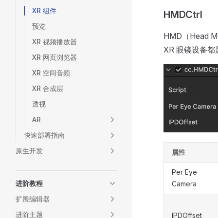
XR 组件
HMDCtrl
预览
HMD（Head
XR 视频播放器
XR 眼镜设备
XR 网页浏览器
XR 空间音频
XR 合成层
透视
AR
快速部署指南
原生开发
属性
Per Eye
进阶教程
Camera
扩展编辑器
进阶主题
IPDOffset