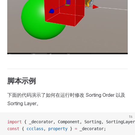
脚本示例
下面的代码演示了如何在运行时修改 Sorting Order 以及
Sorting Layer。
ts
import
 { _decorator, Component, Sorting, SortingLayer
const
 { 
ccclass
, 
property
 } 
=
 _decorator;