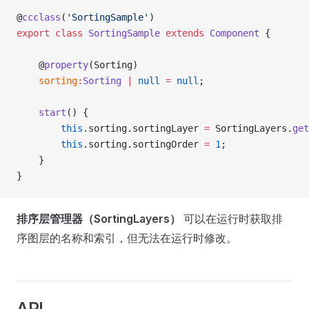
@
ccclass
(
'SortingSample'
)
export
 class
 SortingSample
 extends
 Component
 {
    @
property
(Sorting)
    sorting
:
Sorting
 |
 null
 =
 null
;
    start
() {
        this
.sorting.sortingLayer 
=
 SortingLayers.
get
        this
.sorting.sortingOrder 
=
 1
;
    }
}
排序层管理器（SortingLayers）
可以在运行时获取排
序图层的名称和索引，但无法在运行时修改。
API