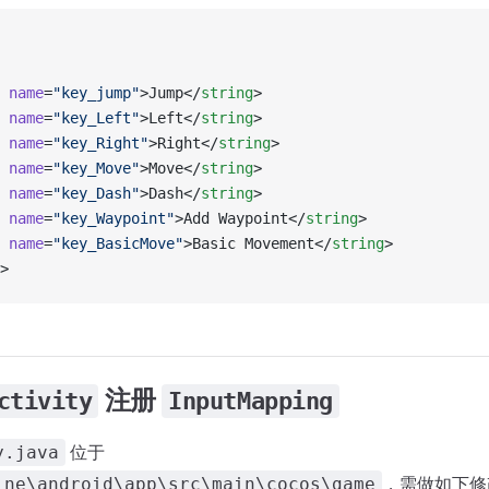
 name
=
"key_jump"
>Jump</
string
>
 name
=
"key_Left"
>Left</
string
>
 name
=
"key_Right"
>Right</
string
>
 name
=
"key_Move"
>Move</
string
>
 name
=
"key_Dash"
>Dash</
string
>
 name
=
"key_Waypoint"
>Add Waypoint</
string
>
 name
=
"key_BasicMove"
>Basic Movement</
string
>
>
注册
ctivity
InputMapping
位于
y.java
，需做如下修
ine\android\app\src\main\cocos\game