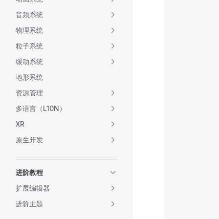
           
音频系统
           
物理系统
           
           
粒子系统
           
缓动系统
           
           
地形系统
           
资源管理
           
多语言（L10N）
           
           
XR
           
原生开发
           
           
           
进阶教程
           
扩展编辑器
           
           
进阶主题
           