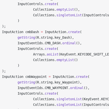
         InputControls.
create
(
                 Collections.
emptyList
(),
                 Collections.
singletonList
(InputControls
         )
 );
 InputAction cmbDash 
=
 InputAction.
create
(
         getString
(R.string.key_Dash),
         InputEventIds.CMB_DASH.
ordinal
(),
         InputControls.
create
(
                 Arrays.
asList
(KeyEvent.KEYCODE_SHIFT_LE
                 Collections.
emptyList
()
         )
 );
 InputAction cmbWaypoint 
=
 InputAction.
create
(
         getString
(R.string.key_Waypoint),
         InputEventIds.CMB_WAYPOINT.
ordinal
(),
         InputControls.
create
(
                 Collections.
singletonList
(KeyEvent.KEYC
                 Collections.
singletonList
(InputControls