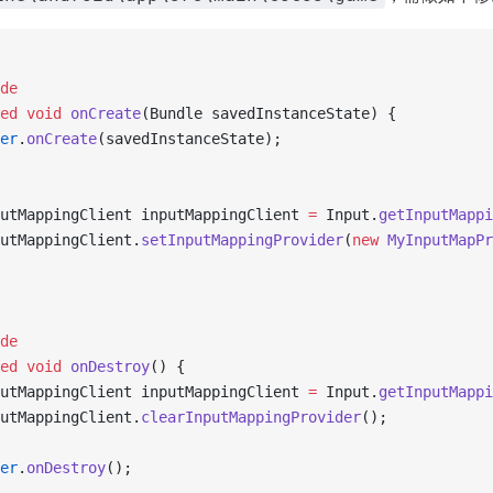
de
ed
 void
 onCreate
(Bundle savedInstanceState) {
er
.
onCreate
(savedInstanceState);
utMappingClient inputMappingClient 
=
 Input.
getInputMappi
utMappingClient.
setInputMappingProvider
(
new
 MyInputMapPr
de
ed
 void
 onDestroy
() {
utMappingClient inputMappingClient 
=
 Input.
getInputMappi
utMappingClient.
clearInputMappingProvider
();
er
.
onDestroy
();