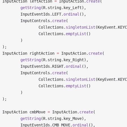
 InputAction leftAction 
=
 InputAction.
create
(
         getString
(R.string.key_Left),
         InputEventIds.LEFT.
ordinal
(),
         InputControls.
create
(
                 Collections.
singletonList
(KeyEvent.KEYC
                 Collections.
emptyList
()
         )
 );
 InputAction rightAction 
=
 InputAction.
create
(
         getString
(R.string.key_Right),
         InputEventIds.RIGHT.
ordinal
(),
         InputControls.
create
(
                 Collections.
singletonList
(KeyEvent.KEYC
                 Collections.
emptyList
()
         )
 );
 InputAction cmbMove 
=
 InputAction.
create
(
         getString
(R.string.key_Move),
         InputEventIds.CMB_MOVE.
ordinal
(),