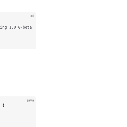
txt
ing:1.0.0-beta'
java
 {