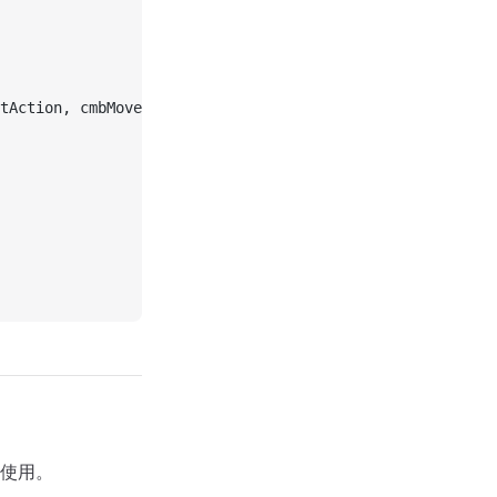
tAction, cmbMove, cmbDash, cmbWaypoint)
使用。