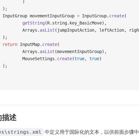
         )
 );
 InputGroup movementInputGroup 
=
 InputGroup.
create
(
         getString
(R.string.key_BasicMove),
         Arrays.
asList
(jumpInputAction, leftAction, righ
 );
 return
 InputMap.
create
(
         Arrays.
asList
(movementInputGroup),
         MouseSettings.
create
(
true
, 
true
)
 );
的描述
中定义用于国际化的文本，以供前面步骤中
es\strings.xml