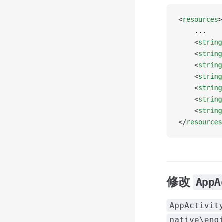
<
resources
>
    ...
    <
string
    <
string
    <
string
    <
string
    <
string
    <
string
    <
string
</
resources
修改
AppA
AppActivit
native\eng