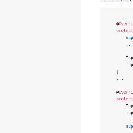
    ...
    @
Overri
    protect
        sup
        ...
        Inp
        inp
    }
    ...
    @
Overri
    protect
        Inp
        inp
        sup