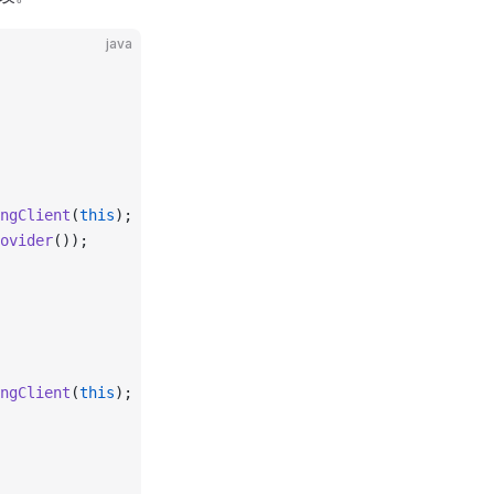
java
ngClient
(
this
);
ovider
());
ngClient
(
this
);