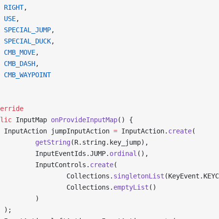
 RIGHT
,
 USE
,
 SPECIAL_JUMP
,
 SPECIAL_DUCK
,
 CMB_MOVE
,
 CMB_DASH
,
 CMB_WAYPOINT
erride
lic
 InputMap 
onProvideInputMap
() {
 InputAction jumpInputAction 
=
 InputAction.
create
(
         getString
(R.string.key_jump),
         InputEventIds.JUMP.
ordinal
(),
         InputControls.
create
(
                 Collections.
singletonList
(KeyEvent.KEYC
                 Collections.
emptyList
()
         )
 );