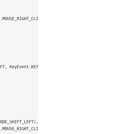
.MOUSE_RIGHT_CLICK)
FT, KeyEvent.KEYCODE_SPACE),
ODE_SHIFT_LEFT),
.MOUSE_RIGHT_CLICK)