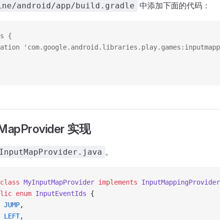
中添加下面的代码：
ine/android/app/build.gradle
s {
ation 'com.google.android.libraries.play.games:inputmapp
MapProvider 实现
。
InputMapProvider.java
class
 MyInputMapProvider
 implements
 InputMappingProvider
lic
 enum
 InputEventIds
 {
 JUMP
,
 LEFT
,