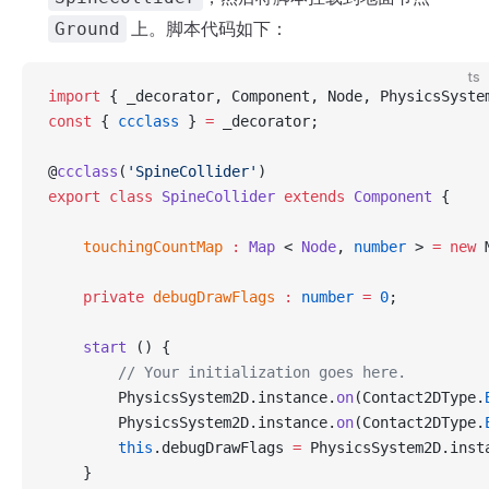
上。脚本代码如下：
Ground
ts
import
 { _decorator, Component, Node, PhysicsSyste
const
 { 
ccclass
 } 
=
 _decorator;
@
ccclass
(
'SpineCollider'
)
export
 class
 SpineCollider
 extends
 Component
 {
    touchingCountMap
 :
 Map
 < 
Node
, 
number
 > 
=
 new
 
    private
 debugDrawFlags
 :
 number
 =
 0
;
    start
 () {
        // Your initialization goes here.
        PhysicsSystem2D.instance.
on
(Contact2DType.
        PhysicsSystem2D.instance.
on
(Contact2DType.
        this
.debugDrawFlags 
=
 PhysicsSystem2D.inst
    }