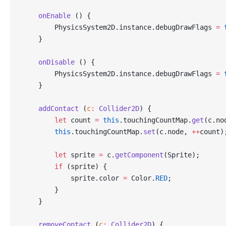
    onEnable
 () {
        PhysicsSystem2D.instance.debugDrawFlags 
=
 
    }
    onDisable
 () {
        PhysicsSystem2D.instance.debugDrawFlags 
=
 
    }
    addContact
 (
c
:
 Collider2D
) {
        let
 count 
=
 this
.touchingCountMap.
get
(c.no
        this
.touchingCountMap.
set
(c.node, 
++
count)
        let
 sprite 
=
 c.
getComponent
(Sprite);
        if
 (sprite) {
            sprite.color 
=
 Color.
RED
;
        }
    }
    removeContact
 (
c
:
 Collider2D
) {