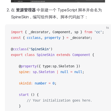
在
资源管理器
中新建一个 TypeScript 脚本并命名为
SpineSkin，编写组件脚本。脚本代码如下：
ts
import
 { _decorator, Component, sp } 
from
 'cc'
;
const
 { 
ccclass
, 
property
 } 
=
 _decorator;
@
ccclass
(
'SpineSkin'
)
export
 class
 SpineSkin
 extends
 Component
 {
    @
property
({ type:sp.Skeleton })
    spine
:
 sp
.
Skeleton
 |
 null
 =
 null
;
    skinId
:
 number
 =
 0
;
    start
 () {
        // Your initialization goes here.
    }