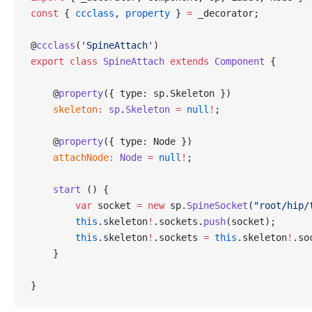
const
 { 
ccclass
, 
property
 } 
=
 _decorator;
@
ccclass
(
'SpineAttach'
)
export
 class
 SpineAttach
 extends
 Component
 {
    @
property
({ type: sp.Skeleton })
    skeleton
:
 sp
.
Skeleton
 =
 null
!
;
    @
property
({ type: Node })
    attachNode
:
 Node
 =
 null
!
;
    start
 () {
        var
 socket 
=
 new
 sp.
SpineSocket
(
"root/hip/
        this
.skeleton
!
.sockets.
push
(socket);
        this
.skeleton
!
.sockets 
=
 this
.skeleton
!
.so
    }
}