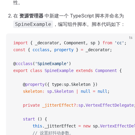
性。
在
资源管理器
中新建一个 TypeScript 脚本并命名为
，编写组件脚本。脚本代码如下：
SpineExample
ts
import
 { _decorator, Component, sp } 
from
 'cc'
;
const
 { 
ccclass
, 
property
 } 
=
 _decorator;
@
ccclass
(
'SpineExample'
)
export
 class
 SpineExample
 extends
 Component
 {
    @
property
({ type:sp.Skeleton })
    skeleton
:
 sp
.
Skeleton
 |
 null
 =
 null
;
    private
 _jitterEffect
?:
sp
.
VertexEffectDelegate
    start
 () {
        this
._jitterEffect 
=
 new
 sp.
VertexEffectDe
        // 设置好抖动参数。