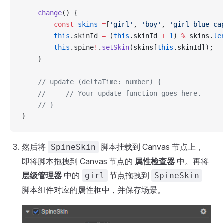
    change
() {
        const
 skins
 =
[
'girl'
, 
'boy'
, 
'girl-blue-ca
        this
.skinId 
=
 (
this
.skinId 
+
 1
) 
%
 skins.
le
        this
.spine
!
.
setSkin
(skins[
this
.skinId]);
    }
    // update (deltaTime: number) {
    //     // Your update function goes here.
    // }
}
然后将
脚本挂载到 Canvas 节点上，
SpineSkin
即将脚本拖拽到 Canvas 节点的
属性检查器
中。再将
层级管理器
中的
节点拖拽到
girl
SpineSkin
脚本组件对应的属性框中，并保存场景。