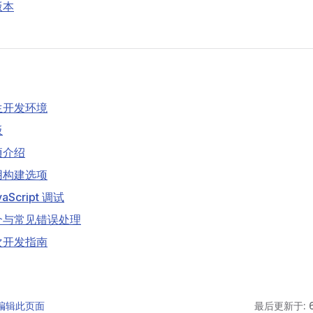
版本
生开发环境
板
项介绍
用构建选项
Script 调试
介与常见错误处理
次开发指南
 上编辑此页面
最后更新于: