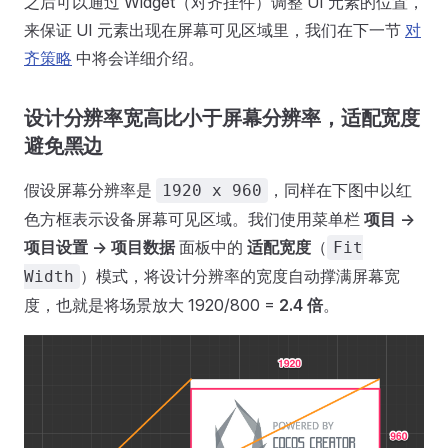
之后可以通过 Widget（对齐挂件）调整 UI 元素的位置，
来保证 UI 元素出现在屏幕可见区域里，我们在下一节
对
齐策略
中将会详细介绍。
设计分辨率宽高比小于屏幕分辨率，适配宽度
避免黑边
假设屏幕分辨率是
，同样在下图中以红
1920 x 960
色方框表示设备屏幕可见区域。我们使用菜单栏
项目 ->
项目设置 -> 项目数据
面板中的
适配宽度
（
Fit
）模式，将设计分辨率的宽度自动撑满屏幕宽
Width
度，也就是将场景放大 1920/800 =
2.4 倍
。